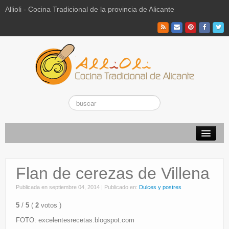
Allioli - Cocina Tradicional de la provincia de Alicante
Recetas Tradicionales
Flan de cerezas de Villena
Vuestras recetas de hoy
Publicada en
septiembre 04, 2014
|
Publicado en:
Dulces y postres
El Campo
5
/
5
(
2
votos
)
La Paraeta
FOTO: excelentesrecetas.blogspot.com