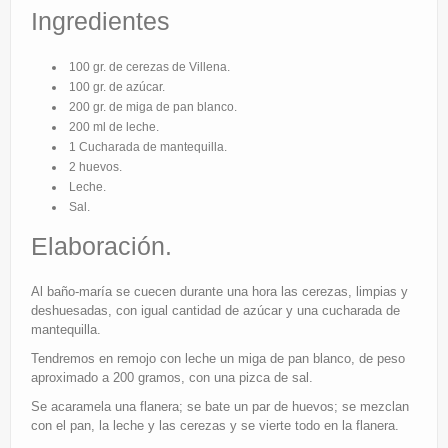
Eventos
Ingredientes
Partners
100 gr. de cerezas de Villena.
100 gr. de azúcar.
Restaurantes
200 gr. de miga de pan blanco.
200 ml de leche.
1 Cucharada de mantequilla.
2 huevos.
Leche.
Sal.
Elaboración.
Al baño-maría se cuecen durante una hora las cerezas, limpias y
deshuesadas, con igual cantidad de azúcar y una cucharada de
mantequilla.
Tendremos en remojo con leche un miga de pan blanco, de peso
aproximado a 200 gramos, con una pizca de sal.
Se acaramela una flanera; se bate un par de huevos; se mezclan
con el pan, la leche y las cerezas y se vierte todo en la flanera.