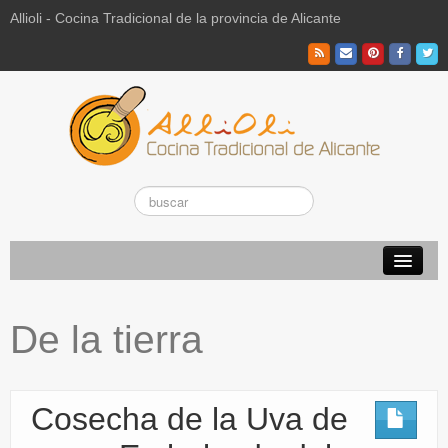
Allioli - Cocina Tradicional de la provincia de Alicante
Recetas Tradicionales
De la tierra
Vuestras recetas de hoy
El Campo
Cosecha de la Uva de
La Paraeta