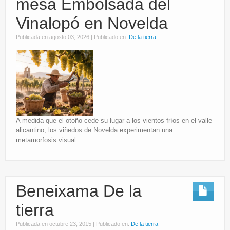
mesa Embolsada del
Eventos
Vinalopó en Novelda
Partners
Publicada en
agosto 03, 2026
|
Publicado en:
De la tierra
Restaurantes
A medida que el otoño cede su lugar a los vientos fríos en el valle
alicantino, los viñedos de Novelda experimentan una
metamorfosis visual…
Beneixama De la
tierra
Publicada en
octubre 23, 2015
|
Publicado en:
De la tierra