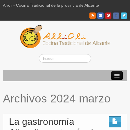
Allioli - Cocina Tradicional de la provincia de Alicante
Recetas Tradicionales
Archivos 2024 marzo
Vuestras recetas de hoy
El Campo
La gastronomía
La Paraeta