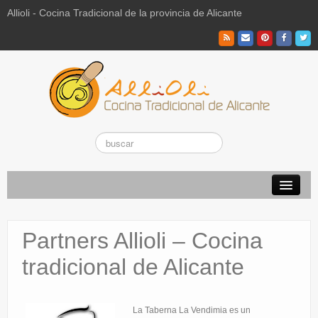
Allioli - Cocina Tradicional de la provincia de Alicante
Recetas Tradicionales
Partners Allioli – Cocina
Vuestras recetas de hoy
tradicional de Alicante
El Campo
La Paraeta
La Taberna La Vendimia es un