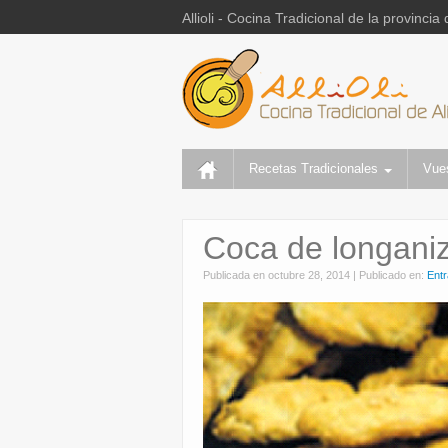
Allioli - Cocina Tradicional de la provincia 
Recetas Tradicionales
Vue
Coca de longani
Publicada en
octubre 28, 2014
|
Publicado en:
Entr