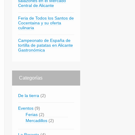
salazones en el Mercado
Central de Alicante
Feria de Todos los Santos de
Cocentaina y su oferta
culinaria
Campeonato de España de
tortilla de patatas en Alicante
Gastronómica
Categorías
De la tierra
(2)
Eventos
(9)
Ferias
(2)
Mercadillos
(2)
La Paraeta
(4)