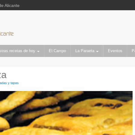
de Alicante
stras recetas de hoy
El Campo
La Paraeta
Eventos
P
za
adas y tapas