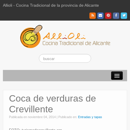
Allioli - Cocina Tradicional de la provincia de Alicante
Recetas Tradicionales
Coca de verduras de
Vuestras recetas de hoy
Crevillente
El Campo
Publicada en
noviembre 04, 2014
|
Publicado en:
Entradas y tapas
La Paraeta