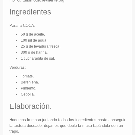
FOTO: turismodecrevillente.org
Eventos
Ingredientes
Partners
Para la COCA:
Restaurantes
50 g de aceite.
100 ml de agua.
25 g de levadura fresca.
300 g de harina.
1 cucharadita de sal.
Verduras:
Tomate.
Berenjena.
Pimiento.
Cebolla.
Elaboración.
Hacemos la masa juntando todos los ingredientes hasta conseguir
la textura deseado, dejamos que doble la masa tapándola con un
trapo.