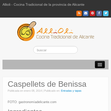
Allioli - Cocina Tradicional de la provincia de Alicante
Recetas Tradicionales
Caspellets de Benissa
Vuestras recetas de hoy
Publicada en
enero 08, 2014
|
Publicado en:
Entradas y tapas
El Campo
FOTO: gastronomíadelicante.com
La Paraeta