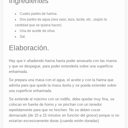
Ingredientes
Eventos
Cuatro partes de harina.
Partners
Dos partes de agua (sea vaso, taza, tacita, etc., según la
cantidad que se quiera hacer).
Restaurantes
Una de aceite de oliva.
Sal.
Elaboración.
Hay que ir añadiendo harina hasta poder amasarla con las manos
y que se despegue, para poder extenderla sobre una superficie
enharinada.
Se prepara una masa con el agua, el aceite y con la harina que
admita para que quede la masa durita y se pueda extender sobre
una superficie enharinada.
Se extiende al máximo con un rodillo, debe quedar muy fina, se
colocan en fuente de horno y se pinchan con un tenedor
repetidamente para que no hinchen. No se deben cocer
demasiado (de 10 a 15 minutos en función del grosor) porque si no
estarían excesivamente duras.(cuando estén doradas)