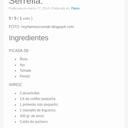
Serrella.
Eventos
Publicada en
marzo 17, 2014
|
Publicado en:
Platos
Partners
5
/
5
(
1
voto
)
Restaurantes
FOTO: hoyhemoscomido.blogspot.com
Ingredientes
PICADA DE:
Ñora.
Ajo.
Tomate.
Perejil.
ARROZ:
2 alcachofas.
1/4 de coliflor pequeña.
1 pimiento rojo pequeño.
1 manojito de trigueros.
400 gr. de arroz.
Caldo de puchero.