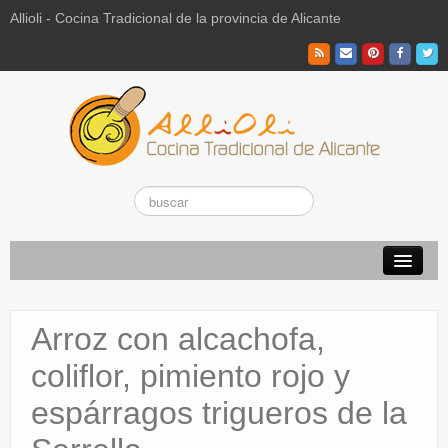
Allioli - Cocina Tradicional de la provincia de Alicante
Recetas Tradicionales
Arroz con alcachofa,
Vuestras recetas de hoy
coliflor, pimiento rojo y
El Campo
espárragos trigueros de la
La Paraeta